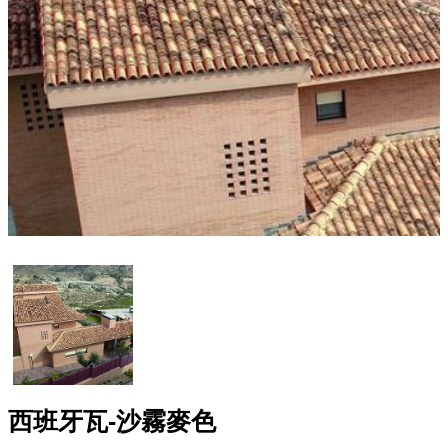
西班牙瓦-沙霧麥色