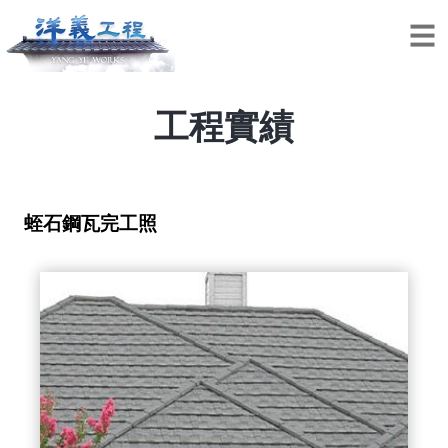
工程實績
蛭石鋼瓦完工照