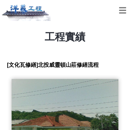
工程實績
[文化瓦修繕]北投威靈頓山莊修繕流程