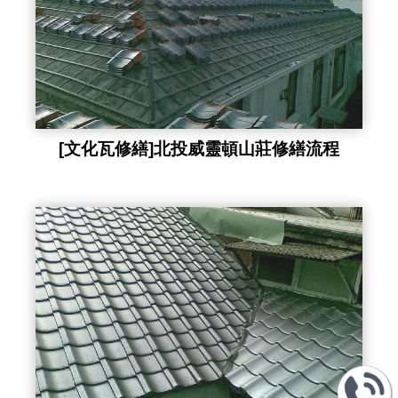
[文化瓦修繕]北投威靈頓山莊修繕流程