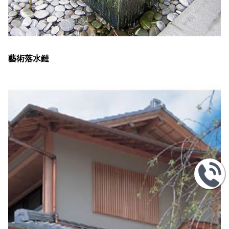
藝術落水鏈